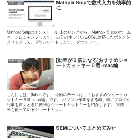
Mathpix Snipで数式入力を効率的
ブログ運営
に
Mathpix Snipのインストール 上のリンクから、Mathpix Snipのホーム
ページにジャンプします。 自分の使っているOSに対応したボタンを
クリックして、ダウンロードします。 ダウンロー...
[効率が２倍になる]おすすめショ
ブログ運営
ートカットキー５選+mac編
こんにちは、βshortです。 今回のテーマは、「おすすめショートカ
ットキー５選+mac編」です。 パソコン作業をする時、特にブログや
記事を書くときに便利なショートカットキーを紹介します。 実際、
私も使っているショートカッ...
SEMについてまとめてみた
ブログ運営